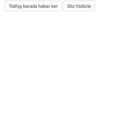
Ýalňyş barada habar ber
Söz hödürle