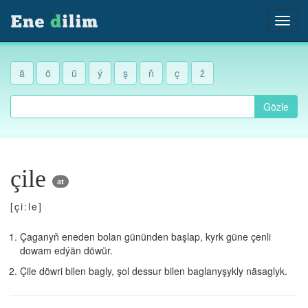
ä
ö
ü
ý
ş
ň
ç
ž
Gözle
çile
at
[çi:le]
Çaganyň eneden bolan gününden başlap, kyrk güne çenli
dowam edýän döwür.
Çile döwri bilen bagly, şol dessur bilen baglanyşykly näsaglyk.