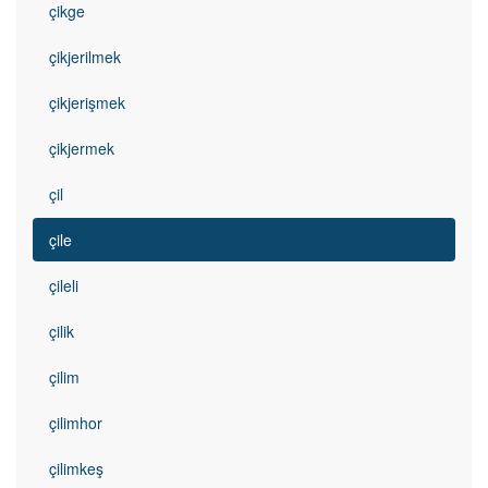
çikge
çikjerilmek
çikjerişmek
çikjermek
çil
çile
çileli
çilik
çilim
çilimhor
çilimkeş