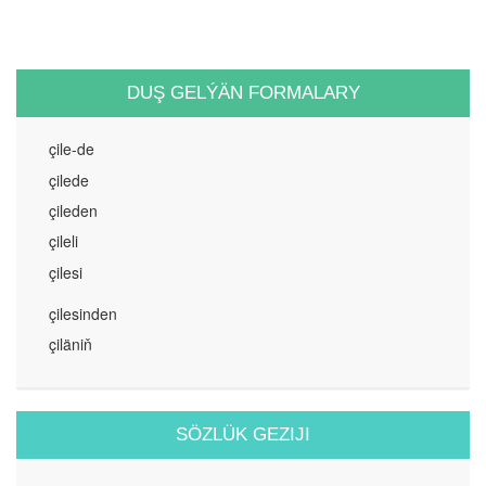
DUŞ GELÝÄN FORMALARY
çile-de
çilede
çileden
çileli
çilesi
çilesinden
çiläniň
SÖZLÜK GEZIJI