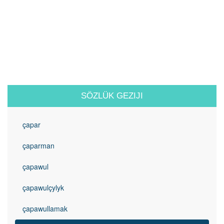
SÖZLÜK GEZIJI
çapar
çaparman
çapawul
çapawulçylyk
çapawullamak