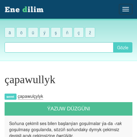
ä
ö
ü
ý
ş
ň
ç
ž
Gözle
çapawullyk
çapawulçylyk
seret
ÝAZUW DÜZGÜNI
Soňuna çekimli ses bilen başlanýan goşulmalar ýa-da
-rak
goşulmasy goşulanda, sözüň soňundaky dymyk çekimsiz
degişli açyk çekimsizine öwrülýär.