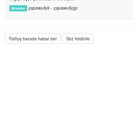
çapawullyk - çapawullygy.
Meselem
Ýalňyş barada habar ber
Söz hödürle