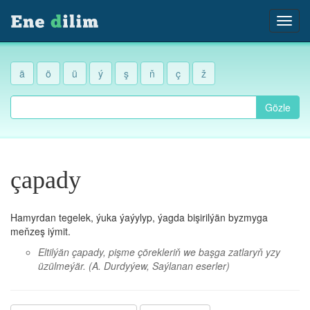
ä
ö
ü
ý
ş
ň
ç
ž
Gözle
çapady
Hamyrdan tegelek, ýuka ýaýylyp, ýagda bişirilýän byzmyga
meňzeş iýmit.
Eltilýän çapady, pişme çörekleriň we başga zatlaryň yzy
üzülmeýär.
(A. Durdyýew, Saýlanan eserler)