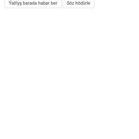
Ýalňyş barada habar ber
Söz hödürle