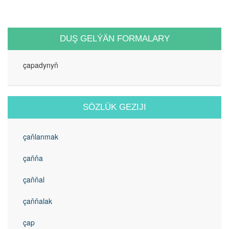
DUŞ GELÝÄN FORMALARY
çapadynyň
SÖZLÜK GEZIJI
çaňlanmak
çaňňa
çaňňal
çaňňalak
çap