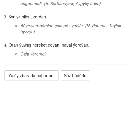
begenmedi.
(B. Kerbabaýew, Aýgytly ädim)
Kynlyk bilen, zordan.
Aňyrsyna-bärsine çala göz ýetýär.
(N. Pomma, Taýlak
hyzzyn)
Örän ýuwaş hereket edýän, haýal ýöreýän.
Çala ýöremek.
Ýalňyş barada habar ber
Söz hödürle