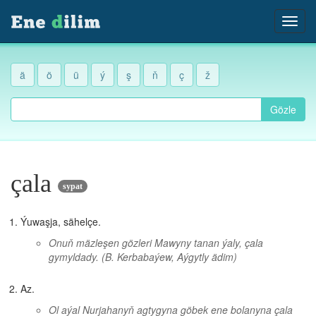
ä
ö
ü
ý
ş
ň
ç
ž
Gözle
çala
sypat
Ýuwaşja, sähelçe.
Onuň mäzleşen gözleri Mawyny tanan ýaly, çala
gymyldady.
(B. Kerbabaýew, Aýgytly ädim)
Az.
Ol aýal Nurjahanyň agtygyna göbek ene bolanyna çala