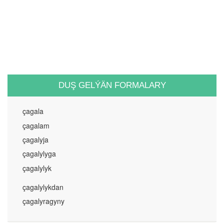
DUŞ GELÝÄN FORMALARY
çagala
çagalam
çagalyja
çagalylyga
çagalylyk
çagalylykdan
çagalyragyny