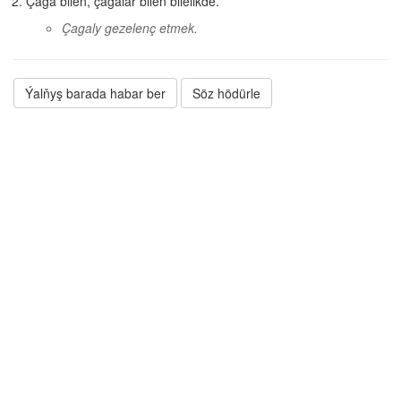
Çaga bilen, çagalar bilen bilelikde.
Çagaly gezelenç etmek.
Ýalňyş barada habar ber
Söz hödürle