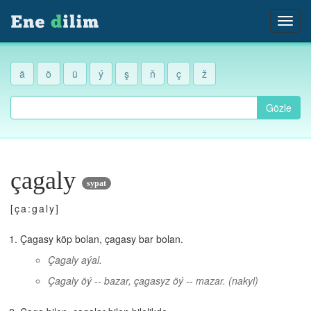
ä
ö
ü
ý
ş
ň
ç
ž
Gözle
çagaly
sypat
[ça:galy]
Çagasy köp bolan, çagasy bar bolan.
Çagaly aýal.
Çagaly öý -- bazar, çagasyz öý -- mazar.
(nakyl)