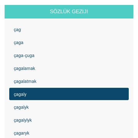
SÖZLÜK GEZIJI
çag
çaga
çaga-çuga
çagalamak
çagalatmak
çagaly
çagalyk
çagalylyk
çagaryk