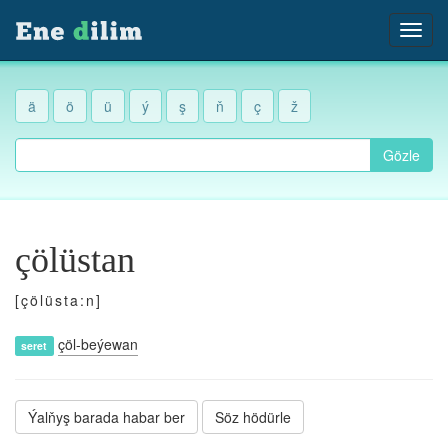
ä
ö
ü
ý
ş
ň
ç
ž
Gözle
çölüstan
[çölüsta:n]
çöl-beýewan
seret
Ýalňyş barada habar ber
Söz hödürle