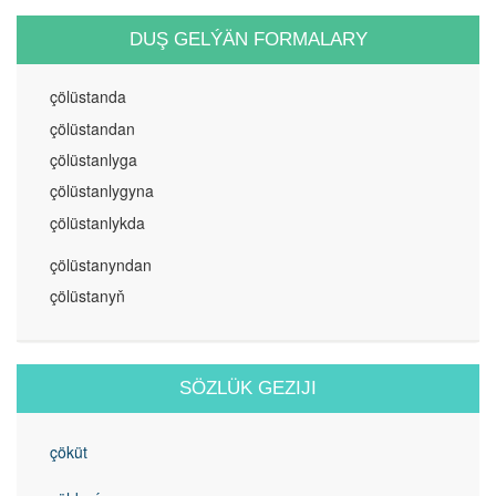
DUŞ GELÝÄN FORMALARY
çölüstanda
çölüstandan
çölüstanlyga
çölüstanlygyna
çölüstanlykda
çölüstanyndan
çölüstanyň
SÖZLÜK GEZIJI
çöküt