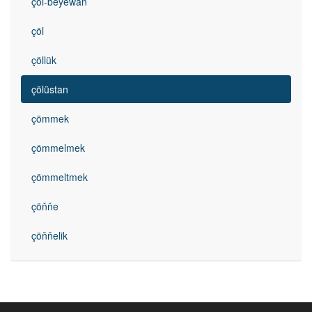
çöl-beýewan
çöl
çöllük
çölüstan
çömmek
çömmelmek
çömmeltmek
çöňňe
çöňňelik